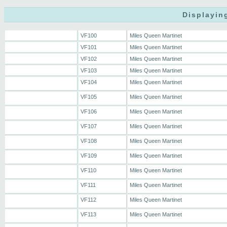
Displayin
VF100
Miles Queen Martinet
VF101
Miles Queen Martinet
VF102
Miles Queen Martinet
VF103
Miles Queen Martinet
VF104
Miles Queen Martinet
VF105
Miles Queen Martinet
VF106
Miles Queen Martinet
VF107
Miles Queen Martinet
VF108
Miles Queen Martinet
VF109
Miles Queen Martinet
VF110
Miles Queen Martinet
VF111
Miles Queen Martinet
VF112
Miles Queen Martinet
VF113
Miles Queen Martinet