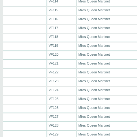
VF114
Miles Queen Martinet
VF115
Miles Queen Martinet
VF116
Miles Queen Martinet
VF117
Miles Queen Martinet
VF118
Miles Queen Martinet
VF119
Miles Queen Martinet
VF120
Miles Queen Martinet
VF121
Miles Queen Martinet
VF122
Miles Queen Martinet
VF123
Miles Queen Martinet
VF124
Miles Queen Martinet
VF125
Miles Queen Martinet
VF126
Miles Queen Martinet
VF127
Miles Queen Martinet
VF128
Miles Queen Martinet
VF129
Miles Queen Martinet