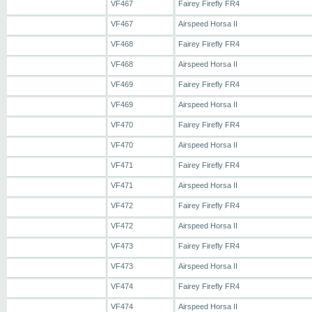
VF467
Fairey Firefly FR4
VF467
Airspeed Horsa II
VF468
Fairey Firefly FR4
VF468
Airspeed Horsa II
VF469
Fairey Firefly FR4
VF469
Airspeed Horsa II
VF470
Fairey Firefly FR4
VF470
Airspeed Horsa II
VF471
Fairey Firefly FR4
VF471
Airspeed Horsa II
VF472
Fairey Firefly FR4
VF472
Airspeed Horsa II
VF473
Fairey Firefly FR4
VF473
Airspeed Horsa II
VF474
Fairey Firefly FR4
VF474
Airspeed Horsa II