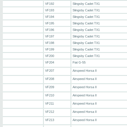
VF192
Slingsby Cadet TX1
VF193
Slingsby Cadet TX1
VF194
Slingsby Cadet TX1
VF195
Slingsby Cadet TX1
VF196
Slingsby Cadet TX1
VF197
Slingsby Cadet TX1
VF198
Slingsby Cadet TX1
VF199
Slingsby Cadet TX1
VF200
Slingsby Cadet TX1
VF204
Fiat G-55
VF207
Airspeed Horsa II
VF208
Airspeed Horsa II
VF209
Airspeed Horsa II
VF210
Airspeed Horsa II
VF211
Airspeed Horsa II
VF212
Airspeed Horsa II
VF213
Airspeed Horsa II