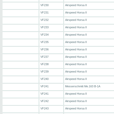
VF230
Airspeed Horsa II
VF231
Airspeed Horsa II
VF232
Airspeed Horsa II
VF233
Airspeed Horsa II
VF234
Airspeed Horsa II
VF235
Airspeed Horsa II
VF236
Airspeed Horsa II
VF237
Airspeed Horsa II
VF238
Airspeed Horsa II
VF239
Airspeed Horsa II
VF240
Airspeed Horsa II
VF241
Messerschmitt Me.163 B-1A
VF241
Airspeed Horsa II
VF242
Airspeed Horsa II
VF243
Airspeed Horsa II