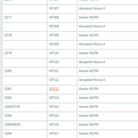
VF507
Airspeed Horsa II
2277
VF508
Auster AOP6
VF508
Airspeed Horsa II
2278
VF509
Auster AOP6
VF509
Airspeed Horsa II
2279
VF510
Auster AOP6
VF510
Airspeed Horsa II
2280
VF511
Auster AOP6
VF511
Airspeed Horsa II
2281
VF512
Auster AOP6
2282
VF513
Auster AOP6
2283/3743
VF514
Auster AOP6
2284
VF515
Auster AOP6
2285/B629
VF516
Auster AOP6
2286
VF517
Auster AOP6