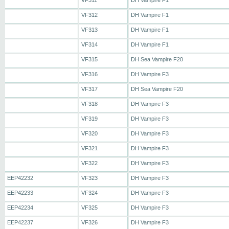
VF311
DH Vampire F1
VF312
DH Vampire F1
VF313
DH Vampire F1
VF314
DH Vampire F1
VF315
DH Sea Vampire F20
VF316
DH Vampire F3
VF317
DH Sea Vampire F20
VF318
DH Vampire F3
VF319
DH Vampire F3
VF320
DH Vampire F3
VF321
DH Vampire F3
VF322
DH Vampire F3
EEP42232
VF323
DH Vampire F3
EEP42233
VF324
DH Vampire F3
EEP42234
VF325
DH Vampire F3
EEP42237
VF326
DH Vampire F3