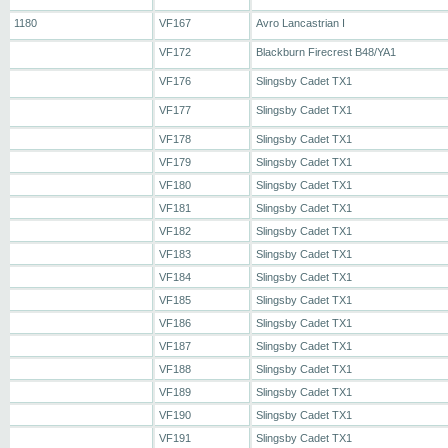
1180
VF167
Avro Lancastrian I
VF172
Blackburn Firecrest B48/YA1
VF176
Slingsby Cadet TX1
VF177
Slingsby Cadet TX1
VF178
Slingsby Cadet TX1
VF179
Slingsby Cadet TX1
VF180
Slingsby Cadet TX1
VF181
Slingsby Cadet TX1
VF182
Slingsby Cadet TX1
VF183
Slingsby Cadet TX1
VF184
Slingsby Cadet TX1
VF185
Slingsby Cadet TX1
VF186
Slingsby Cadet TX1
VF187
Slingsby Cadet TX1
VF188
Slingsby Cadet TX1
VF189
Slingsby Cadet TX1
VF190
Slingsby Cadet TX1
VF191
Slingsby Cadet TX1