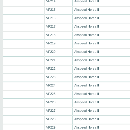
VF214
Airspeed Horsa II
VF215
Airspeed Horsa II
VF216
Airspeed Horsa II
VF217
Airspeed Horsa II
VF218
Airspeed Horsa II
VF219
Airspeed Horsa II
VF220
Airspeed Horsa II
VF221
Airspeed Horsa II
VF222
Airspeed Horsa II
VF223
Airspeed Horsa II
VF224
Airspeed Horsa II
VF225
Airspeed Horsa II
VF226
Airspeed Horsa II
VF227
Airspeed Horsa II
VF228
Airspeed Horsa II
VF229
Airspeed Horsa II