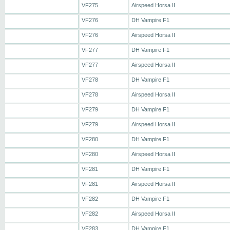
VF275
Airspeed Horsa II
VF276
DH Vampire F1
VF276
Airspeed Horsa II
VF277
DH Vampire F1
VF277
Airspeed Horsa II
VF278
DH Vampire F1
VF278
Airspeed Horsa II
VF279
DH Vampire F1
VF279
Airspeed Horsa II
VF280
DH Vampire F1
VF280
Airspeed Horsa II
VF281
DH Vampire F1
VF281
Airspeed Horsa II
VF282
DH Vampire F1
VF282
Airspeed Horsa II
VF283
DH Vampire F1