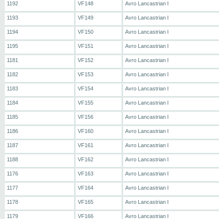
1192
VF148
Avro Lancastrian I
1193
VF149
Avro Lancastrian I
1194
VF150
Avro Lancastrian I
1195
VF151
Avro Lancastrian I
1181
VF152
Avro Lancastrian I
1182
VF153
Avro Lancastrian I
1183
VF154
Avro Lancastrian I
1184
VF155
Avro Lancastrian I
1185
VF156
Avro Lancastrian I
1186
VF160
Avro Lancastrian I
1187
VF161
Avro Lancastrian I
1188
VF162
Avro Lancastrian I
1176
VF163
Avro Lancastrian I
1177
VF164
Avro Lancastrian I
1178
VF165
Avro Lancastrian I
1179
VF166
Avro Lancastrian I