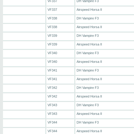
VF337
DH Vampire F3
VF337
Airspeed Horsa II
VF338
DH Vampire F3
VF338
Airspeed Horsa II
VF339
DH Vampire F3
VF339
Airspeed Horsa II
VF340
DH Vampire F3
VF340
Airspeed Horsa II
VF341
DH Vampire F3
VF341
Airspeed Horsa II
VF342
DH Vampire F3
VF342
Airspeed Horsa II
VF343
DH Vampire F3
VF343
Airspeed Horsa II
VF344
DH Vampire F3
VF344
Airspeed Horsa II